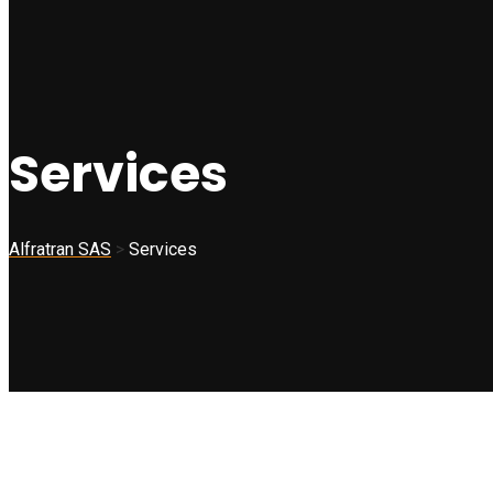
Services
Alfratran SAS
>
Services